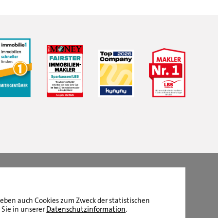
LBS Immobilien GmbH NordWest
hat
4,87
von
5
Sternen
|
2511
Bewertungen auf ProvenExpert.com
aneben auch Cookies zum Zweck der statistischen
 Sie in unserer
Datenschutzinformation
.