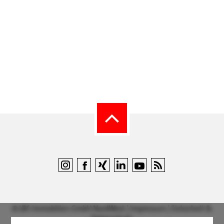
©
LBS Immobilien GmbH NordWest
|
Impressum
|
Sicherheit &
Datenschutz