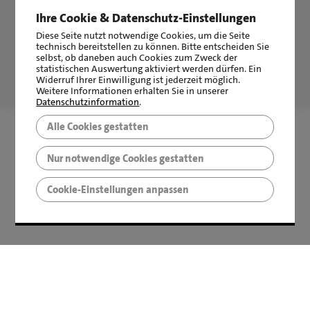
Ihre Cookie & Datenschutz-Einstellungen
Diese Seite nutzt notwendige Cookies, um die Seite
technisch bereitstellen zu können. Bitte entscheiden Sie
selbst, ob daneben auch Cookies zum Zweck der
statistischen Auswertung aktiviert werden dürfen. Ein
LBS Immobilien GmbH NordWest
hat
4,87
von
5
Sternen
Widerruf Ihrer Einwilligung ist jederzeit möglich.
|
2511
Bewertungen auf ProvenExpert.com
Weitere Informationen erhalten Sie in unserer
Datenschutzinformation
.
Alle Cookies gestatten
Nur notwendige Cookies gestatten
Cookie-Einstellungen anpassen