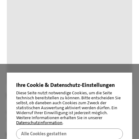
Ihre Cookie & Datenschutz-Einstellungen
Diese Seite nutzt notwendige Cookies, um die Seite
Sonstiges
technisch bereitstellen zu können. Bitte entscheiden Sie
selbst, ob daneben auch Cookies zum Zweck der
statistischen Auswertung aktiviert werden dürfen. Ein
Haben wir Ihr Interesse geweckt? Gerne stellen wir Ihnen
Widerruf Ihrer Einwilligung ist jederzeit möglich.
Weitere Informationen erhalten Sie in unserer
dieses Angebot genauer vor!
Datenschutzinformation
.
Wir bitten Sie, Ihre Anfrage, unter Angabe aller
Alle Cookies gestatten
Mehr erfahren
Kontaktdaten, einfach und bequem über das