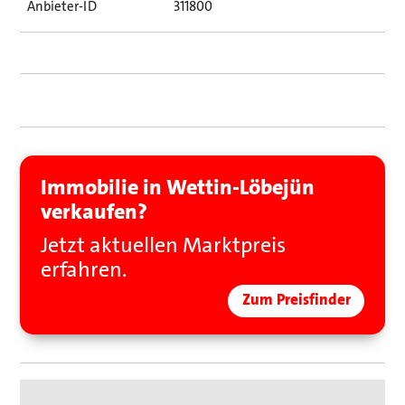
Anbieter-ID
311800
Immobilie in Wettin-Löbejün
verkaufen?
Jetzt aktuellen Marktpreis
erfahren.
Zum Preisfinder