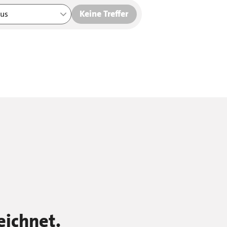
Keine Treffer
us
eichnet.