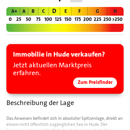
D
A+
A
B
C
E
F
G
H
0
25
50
75
100
125
150
175
200
225
250
>250
Immobilie in Hude verkaufen?
Jetzt aktuellen Marktpreis
erfahren.
Zum Preisfinder
Beschreibung der Lage
Das Anwesen befindet sich in absoluter Spitzenlage, direkt an
einem nicht öffentlich zugänglichen See in Hude. Der