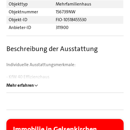
Objekttyp
Mehrfamilienhaus
Objektnummer
156739NW
Objekt-ID
FIO-10518455530
Anbieter-ID
311900
Beschreibung der Ausstattung
Individuelle Ausstattungsmerkmale:
- KfW 40 Effizienzhaus
- Balkon
Mehr erfahren
- Loggia
- Tageslichtbad
- Dusche
Die Ausstattung vereint hochwertige Materialien, moderne
Haustechnik und zeitlose Eleganz – ein Zuhause, das heute
begeistert und auch in Zukunft seinen Wert behält. Jede
Immobilie in Gelsenkirchen