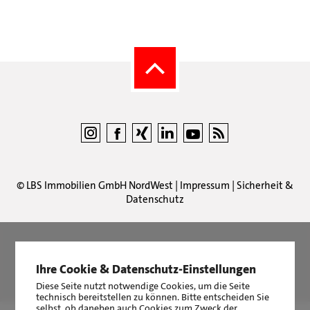
©
LBS Immobilien GmbH NordWest
|
Impressum
|
Sicherheit &
Datenschutz
LBS Immobilien GmbH NordWest
hat
4,87
von
5
Sternen
Ihre Cookie & Datenschutz-Einstellungen
|
2511
Bewertungen auf ProvenExpert.com
Diese Seite nutzt notwendige Cookies, um die Seite
technisch bereitstellen zu können. Bitte entscheiden Sie
selbst, ob daneben auch Cookies zum Zweck der