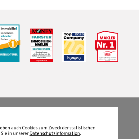
LBS Immobilien GmbH NordWest
hat
4,87
von
5
Sternen
|
2510
Bewertungen auf ProvenExpert.com
aneben auch Cookies zum Zweck der statistischen
 Sie in unserer
Datenschutzinformation
.