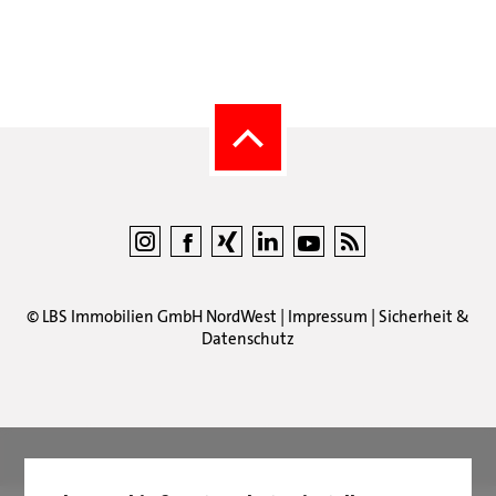
©
LBS Immobilien GmbH NordWest
|
Impressum
|
Sicherheit &
Datenschutz
LBS Immobilien GmbH NordWest
hat
4,87
von
5
Sternen
|
2510
Bewertungen auf ProvenExpert.com