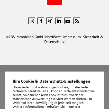
©
LBS Immobilien GmbH NordWest
|
Impressum
|
Sicherheit &
Datenschutz
LBS Immobilien GmbH NordWest
hat
4,87
von
5
Sternen
|
2511
Bewertungen auf ProvenExpert.com
Ihre Cookie & Datenschutz-Einstellungen
Diese Seite nutzt notwendige Cookies, um die Seite
technisch bereitstellen zu können. Bitte entscheiden Sie
selbst, ob daneben auch Cookies zum Zweck der
statistischen Auswertung aktiviert werden dürfen. Ein
Widerruf Ihrer Einwilligung ist jederzeit möglich.
Weitere Informationen erhalten Sie in unserer