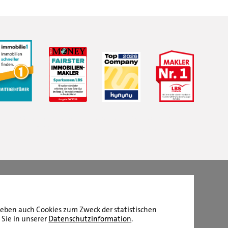
LBS Immobilien GmbH NordWest
hat
4,87
von
5
Sternen
|
2510
Bewertungen auf ProvenExpert.com
aneben auch Cookies zum Zweck der statistischen
 Sie in unserer
Datenschutzinformation
.