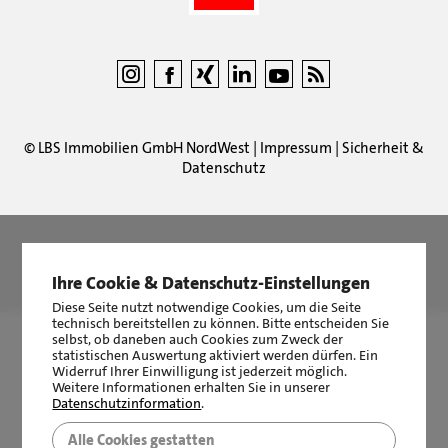
©
LBS Immobilien GmbH NordWest
|
Impressum
|
Sicherheit &
Datenschutz
LBS Immobilien GmbH NordWest
hat
4,87
von
5
Sternen
Ihre Cookie & Datenschutz-Einstellungen
|
2511
Bewertungen auf ProvenExpert.com
Diese Seite nutzt notwendige Cookies, um die Seite
technisch bereitstellen zu können. Bitte entscheiden Sie
selbst, ob daneben auch Cookies zum Zweck der
statistischen Auswertung aktiviert werden dürfen. Ein
Widerruf Ihrer Einwilligung ist jederzeit möglich.
Weitere Informationen erhalten Sie in unserer
Datenschutzinformation
.
Alle Cookies gestatten