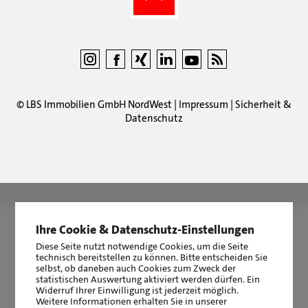
©
LBS Immobilien GmbH NordWest
|
Impressum
|
Sicherheit &
Datenschutz
LBS Immobilien GmbH NordWest
hat
4,87
von
5
Sternen
|
2511
Bewertungen auf ProvenExpert.com
Ihre Cookie & Datenschutz-Einstellungen
Diese Seite nutzt notwendige Cookies, um die Seite
technisch bereitstellen zu können. Bitte entscheiden Sie
selbst, ob daneben auch Cookies zum Zweck der
statistischen Auswertung aktiviert werden dürfen. Ein
Widerruf Ihrer Einwilligung ist jederzeit möglich.
Weitere Informationen erhalten Sie in unserer