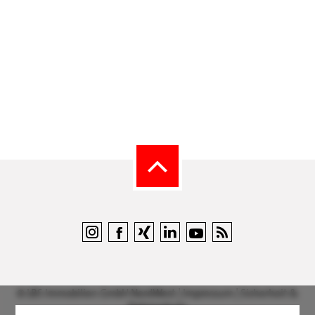
©
LBS Immobilien GmbH NordWest
|
Impressum
|
Sicherheit &
Datenschutz