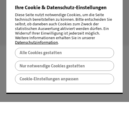
Ihre Cookie & Datenschutz-Einstellungen
Diese Seite nutzt notwendige Cookies, um die Seite
technisch bereitstellen zu können. Bitte entscheiden Sie
selbst, ob daneben auch Cookies zum Zweck der
statistischen Auswertung aktiviert werden dürfen. Ein
LBS Immobilien GmbH NordWest
hat
4,87
von
5
Sternen
Widerruf Ihrer Einwilligung ist jederzeit möglich.
|
2510
Bewertungen auf ProvenExpert.com
Weitere Informationen erhalten Sie in unserer
Datenschutzinformation
.
Alle Cookies gestatten
Nur notwendige Cookies gestatten
Cookie-Einstellungen anpassen