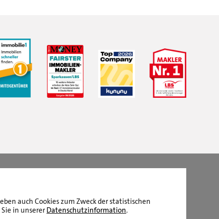
LBS Immobilien GmbH NordWest
hat
4,87
von
5
Sternen
|
2511
Bewertungen auf ProvenExpert.com
aneben auch Cookies zum Zweck der statistischen
 Sie in unserer
Datenschutzinformation
.