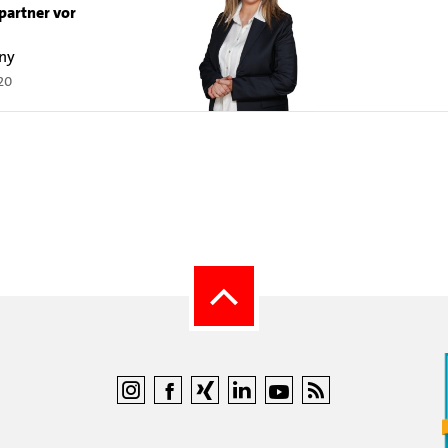
partner vor
ny
20