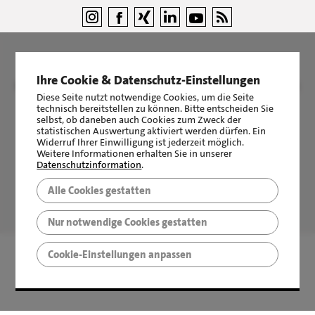
Ihre Cookie & Datenschutz-Einstellungen
©
LBS Immobilien GmbH NordWest
|
Impressum
|
Sicherheit &
Diese Seite nutzt notwendige Cookies, um die Seite
Datenschutz
technisch bereitstellen zu können. Bitte entscheiden Sie
selbst, ob daneben auch Cookies zum Zweck der
statistischen Auswertung aktiviert werden dürfen. Ein
Widerruf Ihrer Einwilligung ist jederzeit möglich.
Weitere Informationen erhalten Sie in unserer
Datenschutzinformation
.
Alle Cookies gestatten
LBS Immobilien GmbH NordWest
hat
4,87
von
5
Sternen
|
2510
Bewertungen auf ProvenExpert.com
Nur notwendige Cookies gestatten
Cookie-Einstellungen anpassen