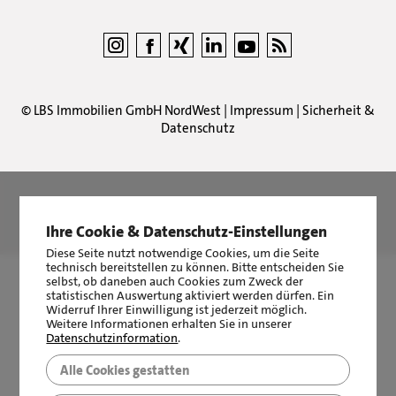
©
LBS Immobilien GmbH NordWest
|
Impressum
|
Sicherheit &
Datenschutz
LBS Immobilien GmbH NordWest
hat
4,87
von
5
Sternen
|
2510
Bewertungen auf ProvenExpert.com
Ihre Cookie & Datenschutz-Einstellungen
Diese Seite nutzt notwendige Cookies, um die Seite
technisch bereitstellen zu können. Bitte entscheiden Sie
selbst, ob daneben auch Cookies zum Zweck der
statistischen Auswertung aktiviert werden dürfen. Ein
Widerruf Ihrer Einwilligung ist jederzeit möglich.
Weitere Informationen erhalten Sie in unserer
Datenschutzinformation
.
Alle Cookies gestatten