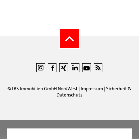
©
LBS Immobilien GmbH NordWest
|
Impressum
|
Sicherheit &
Datenschutz
LBS Immobilien GmbH NordWest
hat
4,87
von
5
Sternen
|
2511
Bewertungen auf ProvenExpert.com