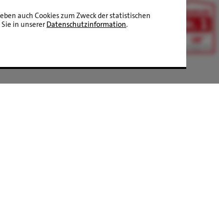
aneben auch Cookies zum Zweck der statistischen
 Sie in unserer
Datenschutzinformation
.
LBS Immobilien GmbH NordWest
hat
4,87
von
5
Sternen
|
2510
Bewertungen auf ProvenExpert.com