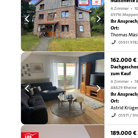
Maisonette 
4 Zimmer • 1
49716 Meppe
Ihr Ansprech
Ort:
Thomas Mäs
05931 978
162.000 €
Dachgescho
zum Kauf
4 Zimmer • 7
48429 Rheine
Ihr Ansprech
Ort:
Astrid Krüge
05971 / 9
189.000 €