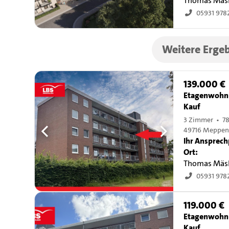
Thomas Mäs
05931 978
Weitere Ergeb
139.000 €
Etagenwohn
Kauf
3 Zimmer • 7
49716 Meppe
Ihr Ansprech
Ort:
Thomas Mäs
05931 978
119.000 €
Etagenwohn
Kauf