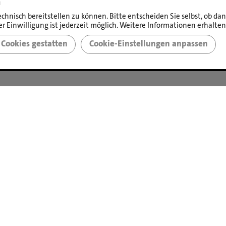
n
echnisch bereitstellen zu können. Bitte entscheiden Sie selbst, ob d
r Einwilligung ist jederzeit möglich. Weitere Informationen erhalten
©
LBS Immobilien GmbH NordWest
|
Impressum
|
Sicherheit & Datenschutz
Cookies gestatten
Cookie-Einstellungen anpassen