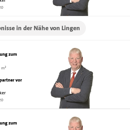
ker
20
nisse in der Nähe von Lingen
ung zum
8 m²
n
partner vor
ker
20
ung zum