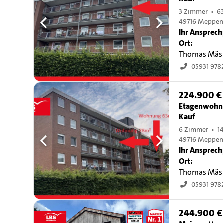
3 Zimmer • 6
49716 Meppe
Ihr Ansprech
Ort:
Thomas Mäs
05931 978
224.900 €
Etagenwohn
Kauf
6 Zimmer • 14
49716 Meppe
Ihr Ansprech
Ort:
Thomas Mäs
05931 978
244.900 €