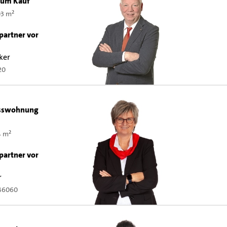
zum Kauf
03 m²
n
partner vor
ker
20
sswohnung
4 m²
partner vor
r
146060