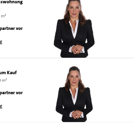
sswohnung
 m²
partner vor
ng
2
um Kauf
0 m²
partner vor
ng
2