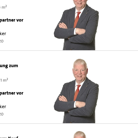
3 m²
n
partner vor
ker
20
ung zum
1 m²
n
partner vor
ker
20