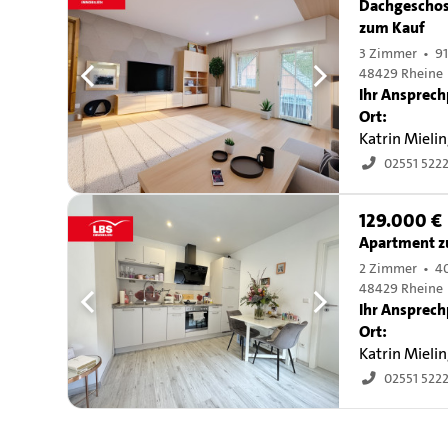
Dachgescho
zum Kauf
3 Zimmer • 91
48429 Rheine
Ihr Ansprech
Ort:
Katrin Mieli
02551 522
129.000 €
Apartment z
2 Zimmer • 4
48429 Rheine
Ihr Ansprech
Ort:
Katrin Mieli
02551 522