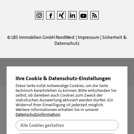
©
LBS Immobilien GmbH NordWest
|
Impressum
|
Sicherheit &
Datenschutz
LBS Immobilien GmbH NordWest
hat
4,87
von
5
Sternen
|
2510
Bewertungen auf ProvenExpert.com
Ihre Cookie & Datenschutz-Einstellungen
Diese Seite nutzt notwendige Cookies, um die Seite
technisch bereitstellen zu können. Bitte entscheiden Sie
selbst, ob daneben auch Cookies zum Zweck der
statistischen Auswertung aktiviert werden dürfen. Ein
Widerruf Ihrer Einwilligung ist jederzeit möglich.
Weitere Informationen erhalten Sie in unserer
Datenschutzinformation
.
Alle Cookies gestatten