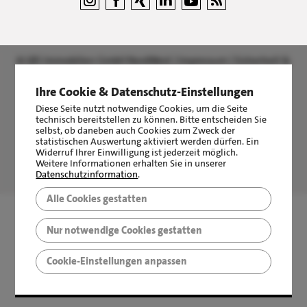
©
LBS Immobilien GmbH NordWest
|
Impressum
|
Sicherheit &
Datenschutz
Ihre Cookie & Datenschutz-Einstellungen
Diese Seite nutzt notwendige Cookies, um die Seite
technisch bereitstellen zu können. Bitte entscheiden Sie
selbst, ob daneben auch Cookies zum Zweck der
statistischen Auswertung aktiviert werden dürfen. Ein
Widerruf Ihrer Einwilligung ist jederzeit möglich.
LBS Immobilien GmbH NordWest
hat
4,87
von
5
Sternen
Weitere Informationen erhalten Sie in unserer
|
2511
Bewertungen auf ProvenExpert.com
Datenschutzinformation
.
Alle Cookies gestatten
Nur notwendige Cookies gestatten
Cookie-Einstellungen anpassen