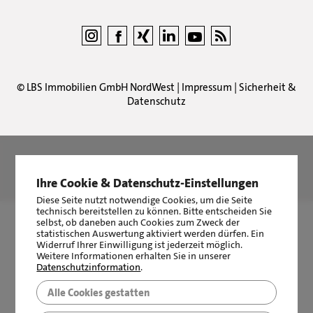
©
LBS Immobilien GmbH NordWest
|
Impressum
|
Sicherheit &
Datenschutz
LBS Immobilien GmbH NordWest
hat
4,87
von
5
Sternen
|
2510
Bewertungen auf ProvenExpert.com
Ihre Cookie & Datenschutz-Einstellungen
Diese Seite nutzt notwendige Cookies, um die Seite
technisch bereitstellen zu können. Bitte entscheiden Sie
selbst, ob daneben auch Cookies zum Zweck der
statistischen Auswertung aktiviert werden dürfen. Ein
Widerruf Ihrer Einwilligung ist jederzeit möglich.
Weitere Informationen erhalten Sie in unserer
Datenschutzinformation
.
Alle Cookies gestatten