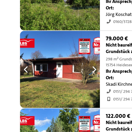
Ihr Ansprech
Ort:
Jörg Koschat
0160/3728
79.000 €
Nicht baurei
Grundstück 
298 m² Grund
15754 Heidese
Ihr Ansprech
Ort:
Skadi Kirchn
0151/ 294 
0151/ 294 
122.000 €
Nicht baurei
Grundstück 