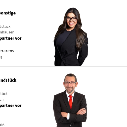
sonstige
dstück
ynhausen
partner vor
erarens
35
ndstück
stück
ch
partner vor
016