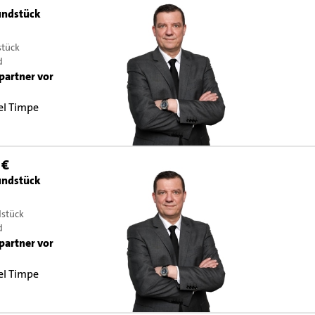
ndstück
stück
d
partner vor
el Timpe
9
 €
ndstück
dstück
d
partner vor
el Timpe
9