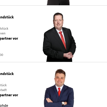
ndstück
dstück
oven
partner vor
00
ndstück
stück
stadt
partner vor
Rohde