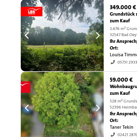
349.000 €
Grundstück 
zum Kauf
2.676 m² Grun
32547 Bad Oe
Ihr Ansprech
Ort:
Louisa Timm
05731 293
59.000 €
Wohnbaugru
zum Kauf
528 m² Grund
52396 Heimba
Ihr Ansprech
Ort:
Taner Tekin
02421 287