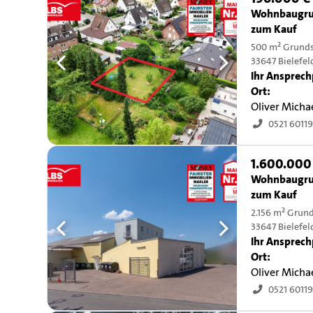
Wohnbaugru
zum Kauf
500 m² Grund
33647 Bielefel
Ihr Ansprech
Ort:
Oliver Micha
0521 6011
1.600.000
Wohnbaugru
zum Kauf
2.156 m² Grun
33647 Bielefel
Ihr Ansprech
Ort:
Oliver Micha
0521 6011