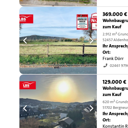
369.000 €
Wohnbaugru
zum Kauf
2.912 m² Grun
52457 Aldenh
Ihr Ansprech
Ort:
Frank Dörr
02461 979
129.000 €
Wohnbaugru
zum Kauf
620 m² Grund
51702 Bergneu
Ihr Ansprech
Ort:
Konstantin 