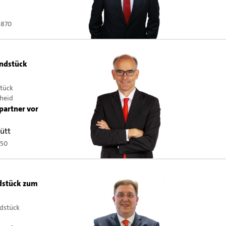
6870
ndstück
tück
heid
partner vor
hütt
150
ndstück zum
dstück