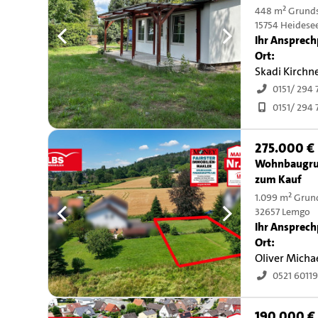
448 m² Grund
15754 Heidese
Ihr Ansprech
Ort:
Skadi Kirchn
0151/ 294 
0151/ 294 
275.000 €
Wohnbaugru
zum Kauf
1.099 m² Grun
32657 Lemgo
Ihr Ansprech
Ort:
Oliver Micha
0521 6011
190.000 €