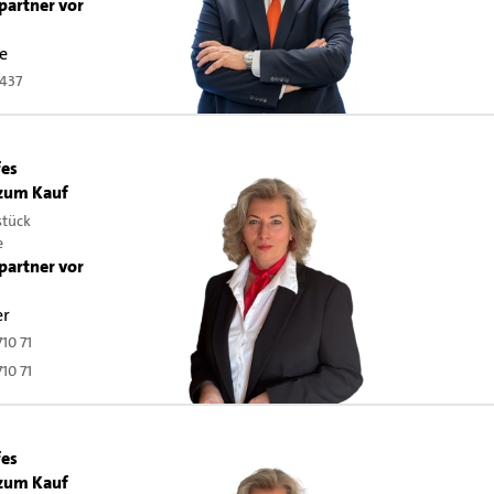
partner vor
e
437
fes
zum Kauf
stück
e
partner vor
er
710 71
710 71
fes
zum Kauf