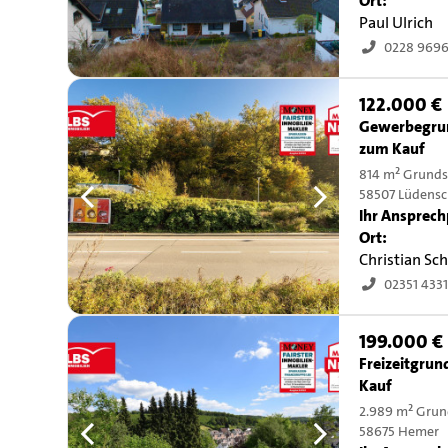
Ort:
Paul Ulrich
0228 969
122.000 €
Gewerbegru
zum Kauf
814 m² Grunds
58507 Lüdensc
Ihr Ansprech
Ort:
Christian Sc
02351 433
199.000 €
Freizeitgru
Kauf
2.989 m² Grun
58675 Hemer