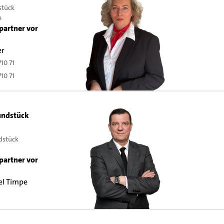
stück
e
partner vor
er
710 71
710 71
ndstück
dstück
partner vor
el Timpe
9