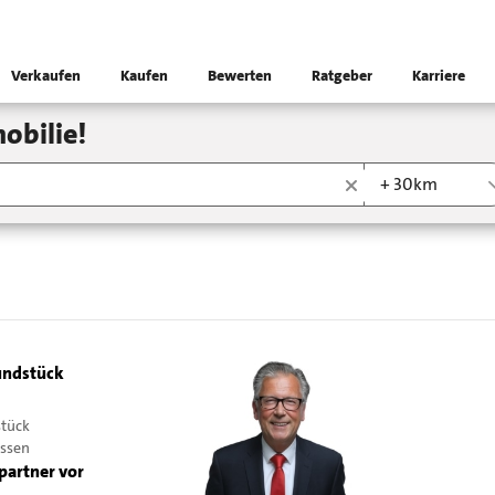
Verkaufen
Kaufen
Bewerten
Ratgeber
Karriere
obilie!
+ 30km
ndstück
stück
issen
partner vor