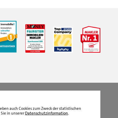
LBS Immobilien GmbH NordWest
hat
4,87
von
5
Sternen
|
2510
Bewertungen auf ProvenExpert.com
aneben auch Cookies zum Zweck der statistischen
 Sie in unserer
Datenschutzinformation
.