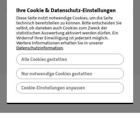
©
LBS Immobilien GmbH NordWest
|
Impressum
|
Sicherheit &
Ihre Cookie & Datenschutz-Einstellungen
Datenschutz
Diese Seite nutzt notwendige Cookies, um die Seite
technisch bereitstellen zu können. Bitte entscheiden Sie
selbst, ob daneben auch Cookies zum Zweck der
statistischen Auswertung aktiviert werden dürfen. Ein
Widerruf Ihrer Einwilligung ist jederzeit möglich.
Weitere Informationen erhalten Sie in unserer
Datenschutzinformation
.
LBS Immobilien GmbH NordWest
hat
4,87
von
5
Sternen
Alle Cookies gestatten
|
2510
Bewertungen auf ProvenExpert.com
Nur notwendige Cookies gestatten
Cookie-Einstellungen anpassen