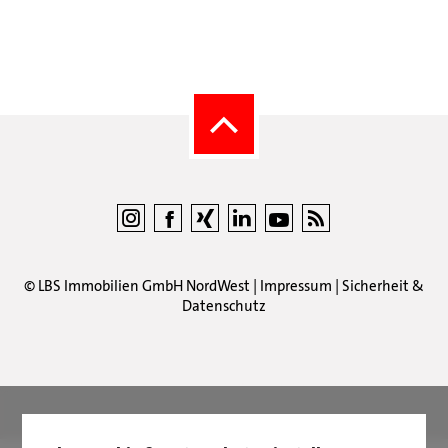
©
LBS Immobilien GmbH NordWest
|
Impressum
|
Sicherheit &
Datenschutz
LBS Immobilien GmbH NordWest
hat
4,87
von
5
Sternen
|
2510
Bewertungen auf ProvenExpert.com