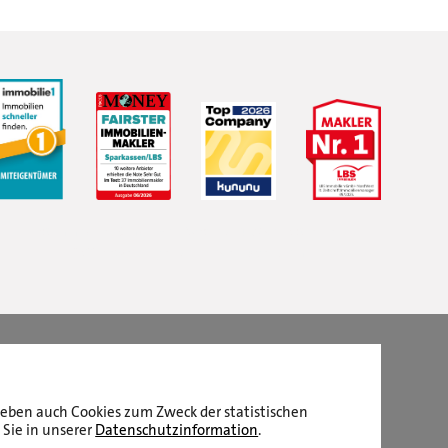
LBS Immobilien GmbH NordWest
hat
4,87
von
5
Sternen
|
2511
Bewertungen auf ProvenExpert.com
aneben auch Cookies zum Zweck der statistischen
 Sie in unserer
Datenschutzinformation
.