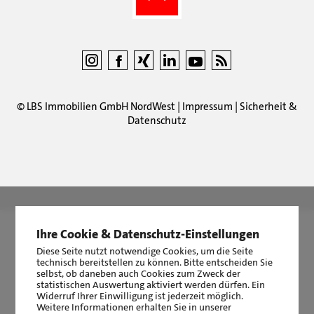
©
LBS Immobilien GmbH NordWest
|
Impressum
|
Sicherheit &
Datenschutz
LBS Immobilien GmbH NordWest
hat
4,87
von
5
Sternen
|
2511
Bewertungen auf ProvenExpert.com
Ihre Cookie & Datenschutz-Einstellungen
Diese Seite nutzt notwendige Cookies, um die Seite
technisch bereitstellen zu können. Bitte entscheiden Sie
selbst, ob daneben auch Cookies zum Zweck der
statistischen Auswertung aktiviert werden dürfen. Ein
Widerruf Ihrer Einwilligung ist jederzeit möglich.
Weitere Informationen erhalten Sie in unserer