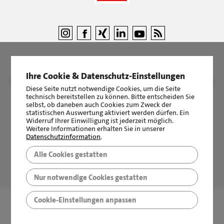
Ihre Cookie & Datenschutz-Einstellungen
©
LBS Immobilien GmbH NordWest
|
Impressum
|
Sicherheit &
Diese Seite nutzt notwendige Cookies, um die Seite
Datenschutz
technisch bereitstellen zu können. Bitte entscheiden Sie
selbst, ob daneben auch Cookies zum Zweck der
statistischen Auswertung aktiviert werden dürfen. Ein
Widerruf Ihrer Einwilligung ist jederzeit möglich.
Weitere Informationen erhalten Sie in unserer
Datenschutzinformation
.
Alle Cookies gestatten
LBS Immobilien GmbH NordWest
hat
4,87
von
5
Sternen
|
2510
Bewertungen auf ProvenExpert.com
Nur notwendige Cookies gestatten
Cookie-Einstellungen anpassen