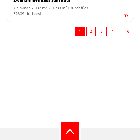
Zweifamilienhaus zum Kauf
7 Zimmer • 192 m² • 1.793 m² Grundstück
32609 Hüllhorst
1
2
3
4
6