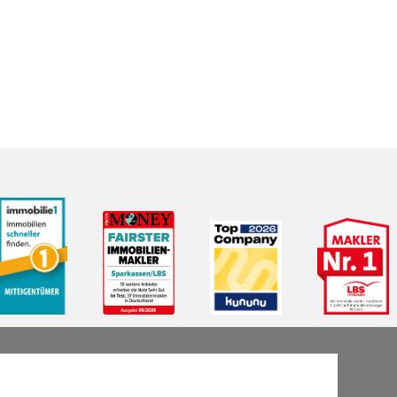
LBS Immobilien GmbH NordWest
hat
4,87
von
5
Sternen
|
2510
Bewertungen auf ProvenExpert.com