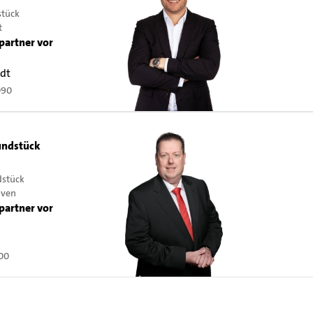
stück
t
partner vor
rdt
090
ndstück
dstück
oven
partner vor
00