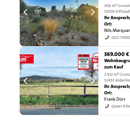
304 m² Grund
50374 Erftstad
Ihr Ansprech
Ort:
Nils Marqua
0221 1700
369.000 €
Wohnbaugru
zum Kauf
2.912 m² Grun
52457 Aldenh
Ihr Ansprech
Ort:
Frank Dörr
02461 979