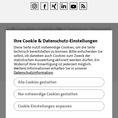
©
LBS Immobilien GmbH NordWest
|
Impressum
|
Sicherheit &
Datenschutz
Ihre Cookie & Datenschutz-Einstellungen
Diese Seite nutzt notwendige Cookies, um die Seite
technisch bereitstellen zu können. Bitte entscheiden Sie
selbst, ob daneben auch Cookies zum Zweck der
statistischen Auswertung aktiviert werden dürfen. Ein
Widerruf Ihrer Einwilligung ist jederzeit möglich.
LBS Immobilien GmbH NordWest
hat
4,87
von
5
Sternen
Weitere Informationen erhalten Sie in unserer
Datenschutzinformation
.
|
2511
Bewertungen auf ProvenExpert.com
Alle Cookies gestatten
Nur notwendige Cookies gestatten
Cookie-Einstellungen anpassen