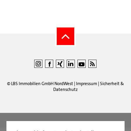
©
LBS Immobilien GmbH NordWest
|
Impressum
|
Sicherheit &
Datenschutz
LBS Immobilien GmbH NordWest
hat
4,87
von
5
Sternen
|
2511
Bewertungen auf ProvenExpert.com