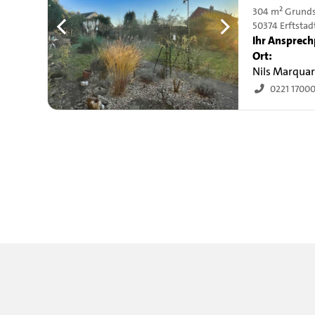
304 m² Grund
50374 Erftstad
Ihr Ansprech
Ort:
Nils Marqua
0221 1700