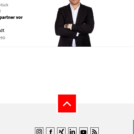
stück
t
partner vor
rdt
090