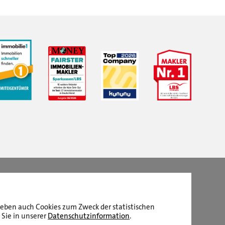
LBS Immobilien GmbH NordWest
hat
4,87
von
5
Sternen
|
2510
Bewertungen auf ProvenExpert.com
aneben auch Cookies zum Zweck der statistischen
 Sie in unserer
Datenschutzinformation
.