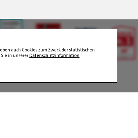
aneben auch Cookies zum Zweck der statistischen
 Sie in unserer
Datenschutzinformation
.
LBS Immobilien GmbH NordWest
hat
4,87
von
5
Sternen
|
2511
Bewertungen auf ProvenExpert.com