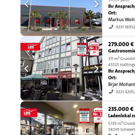
59379 Selm
Ihr Ansprech
Ort:
Markus Woh
0231 1895
279.000 €
Gastronomie
311 m² Grunds
45525 Hatting
Ihr Ansprech
Ort:
Brjar Moha
0221 4205
235.000 €
Ladenlokal 
5.135 m² Grun
58239 Schwer