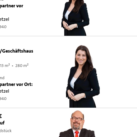
partner vor
etzel
0940
-/Geschäftshaus
13 m² • 280 m²
und
partner vor Ort:
etzel
0940
€
auf
dstück