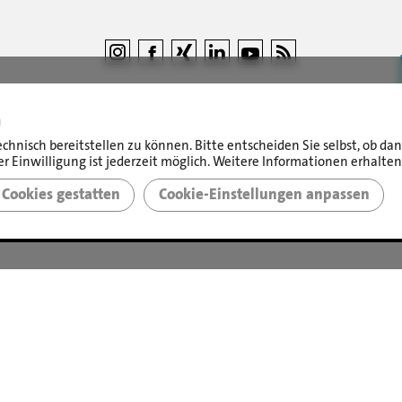
n
©
LBS Immobilien GmbH NordWest
|
Impressum
|
echnisch bereitstellen zu können. Bitte entscheiden Sie selbst, ob d
Sicherheit & Datenschutz
r Einwilligung ist jederzeit möglich. Weitere Informationen erhalten
Cookies gestatten
Cookie-Einstellungen anpassen