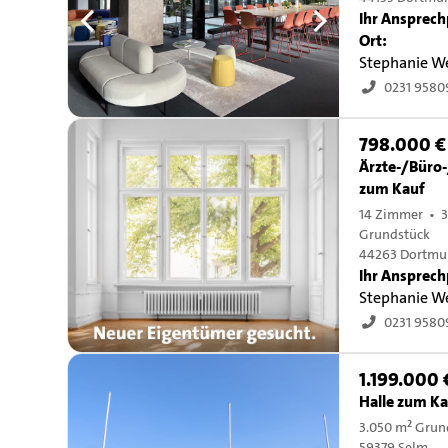
Ihr Ansprech
Ort:
Stephanie W
0231 958
798.000 €
Ärzte-/Büro
zum Kauf
14 Zimmer • 3
Grundstück
44263 Dortm
Ihr Ansprech
Stephanie W
0231 958
1.199.000 
Halle zum K
3.050 m² Grun