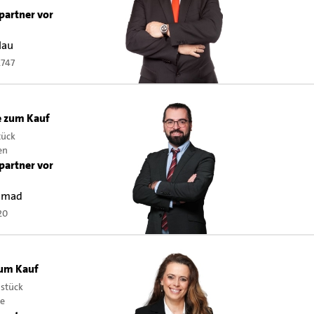
partner vor
lau
2747
 zum Kauf
tück
en
partner vor
mmad
20
zum Kauf
dstück
te