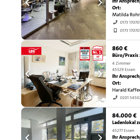
Ihr Ansprech
Ort:
Matilda Roh
0173 17070
0173 17070
860 €
Büro/Praxis 
4 Zimmer
45329 Essen
Ihr Ansprech
Ort:
Harald Kaffe
0201 5450
84.000 €
Ladenlokal 
45277 Essen
Ihr Ansprech