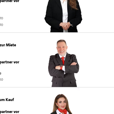
partner vor
r
70
70
zur Miete
partner vor
e
20
zum Kauf
partner vor