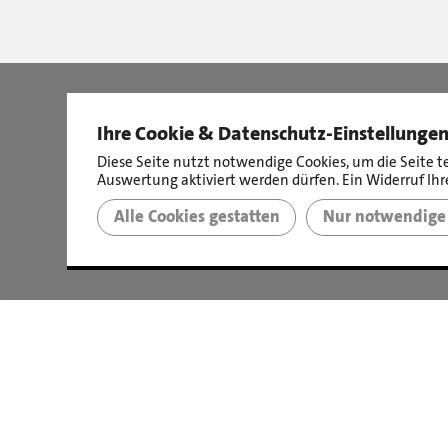
Ihre Cookie & Datenschutz-Einstellunge
Diese Seite nutzt notwendige Cookies, um die Seite t
Auswertung aktiviert werden dürfen. Ein Widerruf Ihre
Immobilien verkaufen?
Alle Cookies gestatten
Nur notwendige 
Ist ganz einfach. Mit uns.