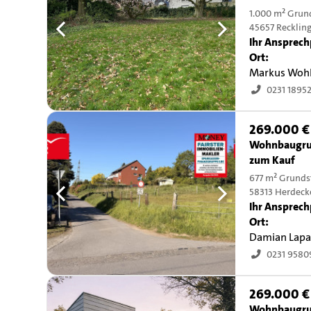
1.000 m² Grun
45657 Recklin
Ihr Ansprech
Ort:
Markus Woh
0231 1895
269.000 €
Wohnbaugru
zum Kauf
677 m² Grunds
58313 Herdeck
Ihr Ansprech
Ort:
Damian Lapa
0231 958
269.000 €
Wohnbaugru