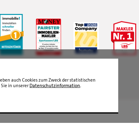
LBS Immobilien GmbH NordWest
hat
4,87
von
5
Sternen
|
2510
Bewertungen auf ProvenExpert.com
aneben auch Cookies zum Zweck der statistischen
 Sie in unserer
Datenschutzinformation
.