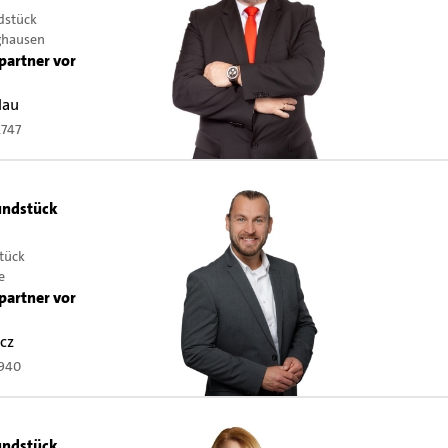
dstück
ghausen
partner vor
lau
2747
ndstück
tück
e
partner vor
cz
0940
ndstück