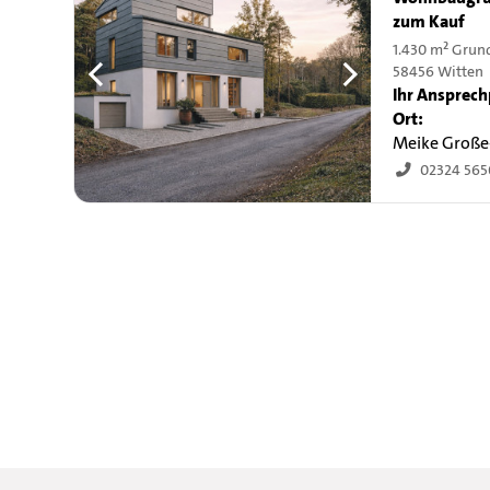
zum Kauf
1.430 m² Grun
58456 Witten
Ihr Ansprech
Ort:
Meike Große
02324 565