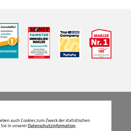
LBS Immobilien GmbH NordWest
hat
4,87
von
5
Sternen
|
2511
Bewertungen auf ProvenExpert.com
aneben auch Cookies zum Zweck der statistischen
 Sie in unserer
Datenschutzinformation
.