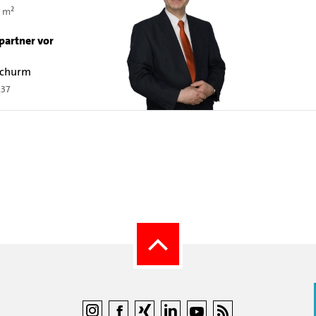
 m²
partner vor
 Schurm
237