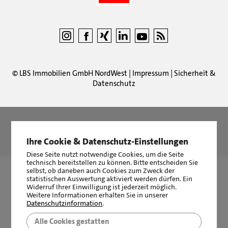
©
LBS Immobilien GmbH NordWest
|
Impressum
|
Sicherheit &
Datenschutz
LBS Immobilien GmbH NordWest
hat
4,87
von
5
Sternen
Ihre Cookie & Datenschutz-Einstellungen
|
2510
Bewertungen auf ProvenExpert.com
Diese Seite nutzt notwendige Cookies, um die Seite
technisch bereitstellen zu können. Bitte entscheiden Sie
selbst, ob daneben auch Cookies zum Zweck der
statistischen Auswertung aktiviert werden dürfen. Ein
Widerruf Ihrer Einwilligung ist jederzeit möglich.
Weitere Informationen erhalten Sie in unserer
Datenschutzinformation
.
Alle Cookies gestatten