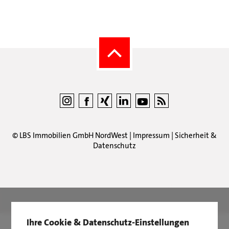
©
LBS Immobilien GmbH NordWest
|
Impressum
|
Sicherheit &
Datenschutz
LBS Immobilien GmbH NordWest
hat
4,87
von
5
Sternen
|
2511
Bewertungen auf ProvenExpert.com
Ihre Cookie & Datenschutz-Einstellungen