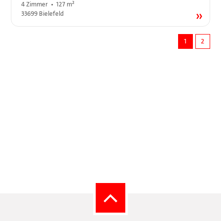
4 Zimmer • 127 m²
33699 Bielefeld
1
2