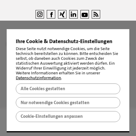
Ihre Cookie & Datenschutz-Einstellungen
©
LBS Immobilien GmbH NordWest
|
Impressum
|
Sicherheit &
Diese Seite nutzt notwendige Cookies, um die Seite
Datenschutz
technisch bereitstellen zu können. Bitte entscheiden Sie
selbst, ob daneben auch Cookies zum Zweck der
statistischen Auswertung aktiviert werden dürfen. Ein
Widerruf Ihrer Einwilligung ist jederzeit möglich.
Weitere Informationen erhalten Sie in unserer
Datenschutzinformation
.
Alle Cookies gestatten
LBS Immobilien GmbH NordWest
hat
4,87
von
5
Sternen
|
2510
Bewertungen auf ProvenExpert.com
Nur notwendige Cookies gestatten
Cookie-Einstellungen anpassen