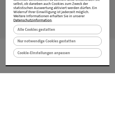
selbst, ob daneben auch Cookies zum Zweck der
statistischen Auswertung aktiviert werden dürfen. Ein
Widerruf Ihrer Einwilligung ist jederzeit möglich.
Weitere Informationen erhalten Sie in unserer
Datenschutzinformation
.
LBS Immobilien GmbH NordWest
hat
4,87
von
5
Sternen
Alle Cookies gestatten
|
2511
Bewertungen auf ProvenExpert.com
Nur notwendige Cookies gestatten
Cookie-Einstellungen anpassen