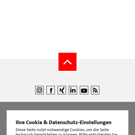
©
LBS Immobilien GmbH NordWest
|
Impressum
|
Sicherheit &
Ihre Cookie & Datenschutz-Einstellungen
Datenschutz
Diese Seite nutzt notwendige Cookies, um die Seite
technisch bereitstellen zu können. Bitte entscheiden Sie