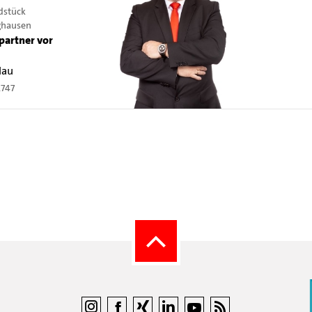
dstück
ghausen
partner vor
lau
2747