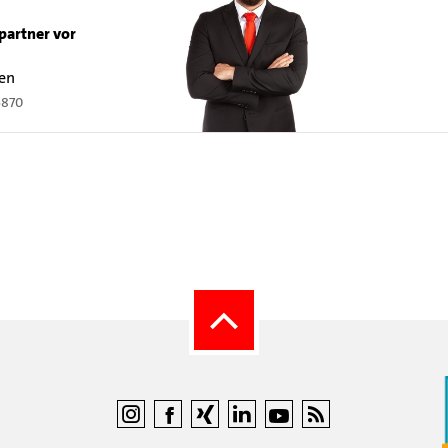
partner vor
zen
6870