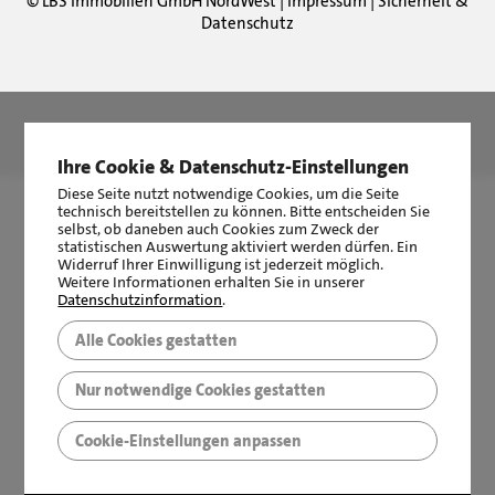
©
LBS Immobilien GmbH NordWest
|
Impressum
|
Sicherheit &
Datenschutz
LBS Immobilien GmbH NordWest
hat
4,87
von
5
Sternen
|
2510
Bewertungen auf ProvenExpert.com
Ihre Cookie & Datenschutz-Einstellungen
Diese Seite nutzt notwendige Cookies, um die Seite
technisch bereitstellen zu können. Bitte entscheiden Sie
selbst, ob daneben auch Cookies zum Zweck der
statistischen Auswertung aktiviert werden dürfen. Ein
Widerruf Ihrer Einwilligung ist jederzeit möglich.
Weitere Informationen erhalten Sie in unserer
Datenschutzinformation
.
Alle Cookies gestatten
Nur notwendige Cookies gestatten
Cookie-Einstellungen anpassen