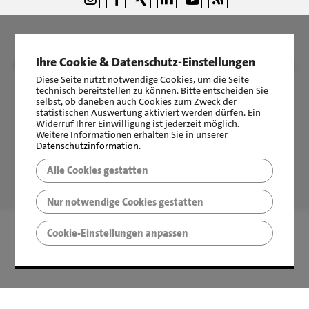
Ihre Cookie & Datenschutz-Einstellungen
©
LBS Immobilien GmbH NordWest
|
Impressum
|
Sicherheit &
Datenschutz
Diese Seite nutzt notwendige Cookies, um die Seite
technisch bereitstellen zu können. Bitte entscheiden Sie
selbst, ob daneben auch Cookies zum Zweck der
statistischen Auswertung aktiviert werden dürfen. Ein
Widerruf Ihrer Einwilligung ist jederzeit möglich.
Weitere Informationen erhalten Sie in unserer
Datenschutzinformation
.
Alle Cookies gestatten
LBS Immobilien GmbH NordWest
hat
4,87
von
5
Sternen
|
2510
Bewertungen auf ProvenExpert.com
Nur notwendige Cookies gestatten
Cookie-Einstellungen anpassen