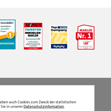
LBS Immobilien GmbH NordWest
hat
4,87
von
5
Sternen
|
2510
Bewertungen auf ProvenExpert.com
aneben auch Cookies zum Zweck der statistischen
 Sie in unserer
Datenschutzinformation
.