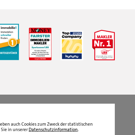
LBS Immobilien GmbH NordWest
hat
4,87
von
5
Sternen
|
2510
Bewertungen auf ProvenExpert.com
aneben auch Cookies zum Zweck der statistischen
 Sie in unserer
Datenschutzinformation
.