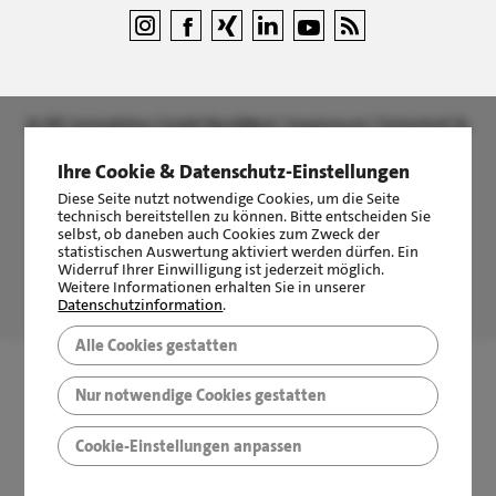
©
LBS Immobilien GmbH NordWest
|
Impressum
|
Sicherheit &
Datenschutz
Ihre Cookie & Datenschutz-Einstellungen
Diese Seite nutzt notwendige Cookies, um die Seite
technisch bereitstellen zu können. Bitte entscheiden Sie
selbst, ob daneben auch Cookies zum Zweck der
statistischen Auswertung aktiviert werden dürfen. Ein
Widerruf Ihrer Einwilligung ist jederzeit möglich.
LBS Immobilien GmbH NordWest
hat
4,87
von
5
Sternen
Weitere Informationen erhalten Sie in unserer
Datenschutzinformation
.
|
2511
Bewertungen auf ProvenExpert.com
Alle Cookies gestatten
Nur notwendige Cookies gestatten
Cookie-Einstellungen anpassen